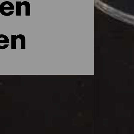
 en
en
heeft over de Canarische wijnen, verwijst
n en er drastische hoogteverschillen