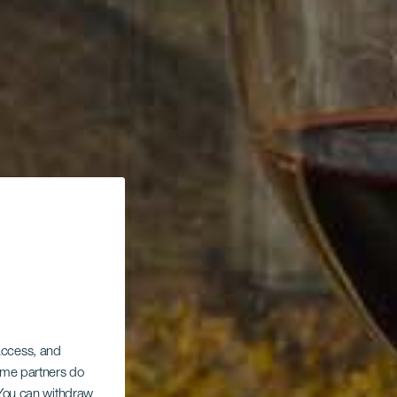
 access, and
Some partners do
. You can withdraw