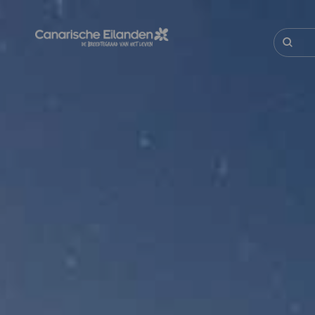
Overslaan
en
naar
Zoeken
de
inhoud
gaan