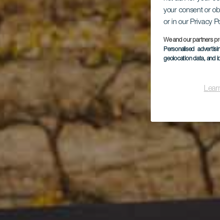
your consent or ob
or in our Privacy P
We and our partners pr
Personalised advertis
geolocation data, and i
Lear