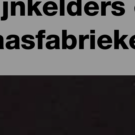
jnkelders
aasfabriek
gen smaak
t typische producten van de Canarische gastronomie. Als men het 
ing. Daar er veel verschillende microklimaten op de eilanden zij