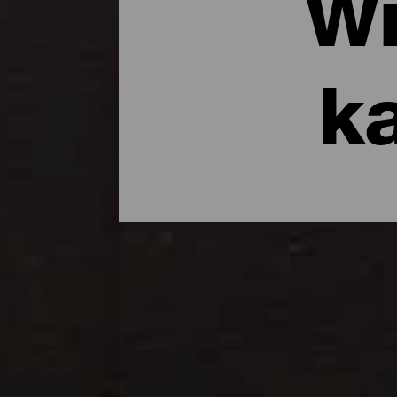
Wi
k
Kaas en wijn met een ei
De kaas en de wijn zijn twee van de mees
men naar de 10 wijnen met herkomstaanduid