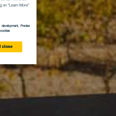
ing on “Learn More”
s development
, Precise
l cookies
 close