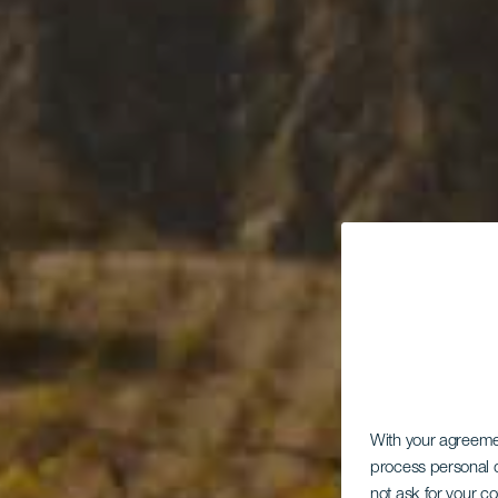
With your agreem
process personal d
not ask for your c