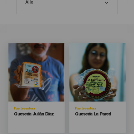
Imagen
Imagen
Imagen
Imagen
Listado
Listado
Isla
Isla
Fuerteventura
Fuerteventura
Titular
Titular
Quesería Julián Díaz
Quesería La Pared