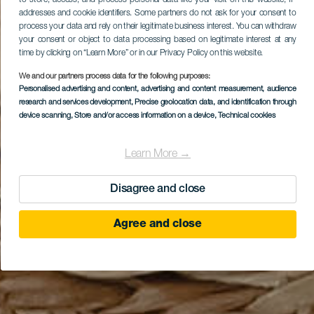
to store, access, and process personal data like your visit on this website, IP
addresses and cookie identifiers. Some partners do not ask for your consent to
process your data and rely on their legitimate business interest. You can withdraw
your consent or object to data processing based on legitimate interest at any
time by clicking on “Learn More” or in our Privacy Policy on this website.
We and our partners process data for the following purposes:
Personalised advertising and content, advertising and content measurement, audience
research and services development
, Precise geolocation data, and identification through
device scanning
, Store and/or access information on a device
, Technical cookies
Learn More →
Disagree and close
Agree and close