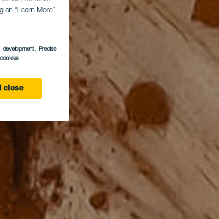
ing on “Learn More”
s development
, Precise
l cookies
 close