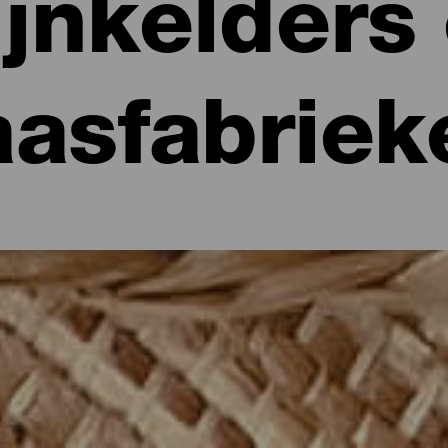
jnkelders
aasfabriek
gen smaak
t typische producten van de Canarische gastronomie. Als men het 
ing. Daar er veel verschillende microklimaten op de eilanden zij