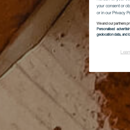
your consent or ob
or in our Privacy P
We and our partners pr
Personalised advertis
geolocation data, and i
Lear