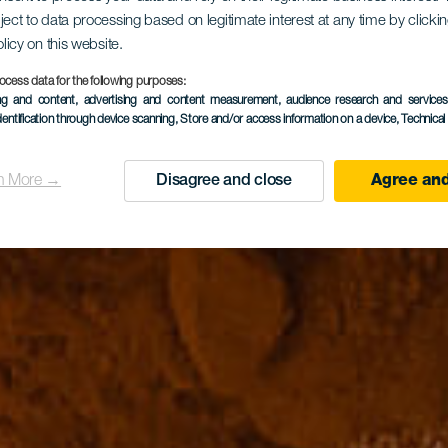
ject to data processing based on legitimate interest at any time by click
olicy on this website.
ocess data for the following purposes:
ing and content, advertising and content measurement, audience research and service
dentification through device scanning
, Store and/or access information on a device
, Technica
n More →
Disagree and close
Agree and