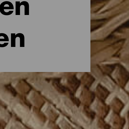
 en
en
heeft over de Canarische wijnen, verwijst
n en er drastische hoogteverschillen