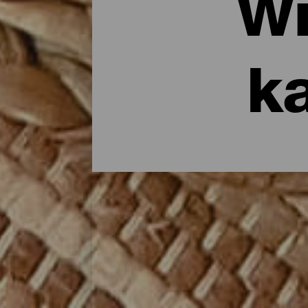
Wi
k
Kaas en wijn met een ei
De kaas en de wijn zijn twee van de mees
men naar de 10 wijnen met herkomstaanduid