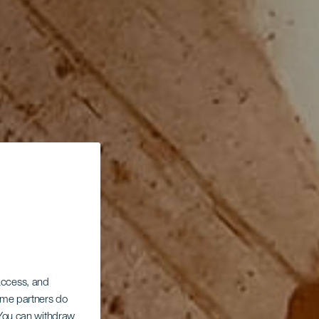
 access, and
Some partners do
. You can withdraw