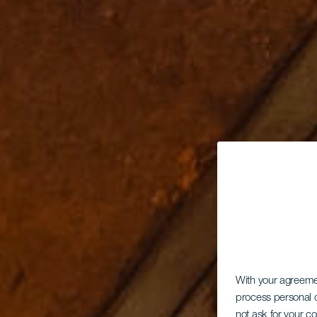
With your agreem
process personal d
not ask for your c