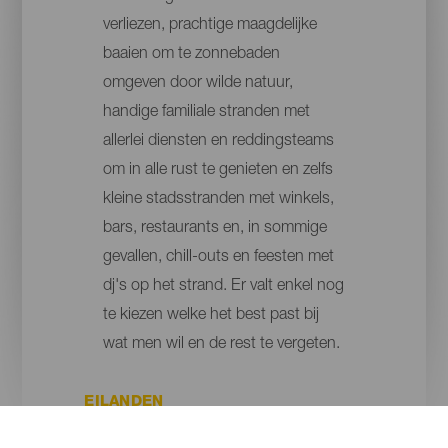
verliezen, prachtige maagdelijke
baaien om te zonnebaden
omgeven door wilde natuur,
handige familiale stranden met
allerlei diensten en reddingsteams
om in alle rust te genieten en zelfs
kleine stadsstranden met winkels,
bars, restaurants en, in sommige
gevallen, chill-outs en feesten met
dj's op het strand. Er valt enkel nog
te kiezen welke het best past bij
wat men wil en de rest te vergeten.
EILANDEN