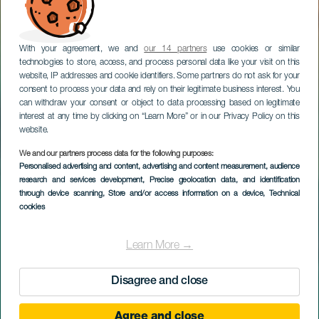
With your agreement, we and
our 14 partners
use cookies or similar
technologies to store, access, and process personal data like your visit on this
website, IP addresses and cookie identifiers. Some partners do not ask for your
consent to process your data and rely on their legitimate business interest. You
can withdraw your consent or object to data processing based on legitimate
interest at any time by clicking on “Learn More” or in our Privacy Policy on this
website.
We and our partners process data for the following purposes:
Personalised advertising and content, advertising and content measurement, audience
research and services development
, Precise geolocation data, and identification
through device scanning
, Store and/or access information on a device
, Technical
cookies
Learn More →
Disagree and close
Agree and close