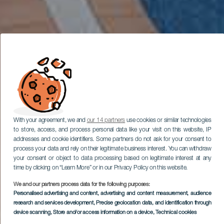
With your agreement, we and
our 14 partners
use cookies or similar technologies
to store, access, and process personal data like your visit on this website, IP
addresses and cookie identifiers. Some partners do not ask for your consent to
process your data and rely on their legitimate business interest. You can withdraw
your consent or object to data processing based on legitimate interest at any
time by clicking on “Learn More” or in our Privacy Policy on this website.
We and our partners process data for the following purposes:
Personalised advertising and content, advertising and content measurement, audience
research and services development
, Precise geolocation data, and identification through
device scanning
, Store and/or access information on a device
, Technical cookies