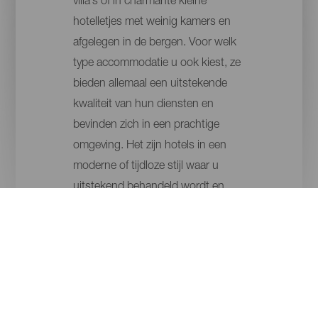
villa´s of in charmante kleine
hotelletjes met weinig kamers en
afgelegen in de bergen. Voor welk
type accommodatie u ook kiest, ze
bieden allemaal een uitstekende
kwaliteit van hun diensten en
bevinden zich in een prachtige
omgeving. Het zijn hotels in een
moderne of tijdloze stijl waar u
uitstekend behandeld wordt en
waar u altijd graag naar terug zou
willen gaan.
EILANDEN