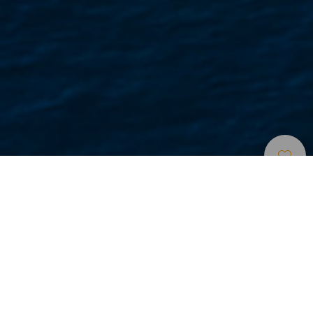
Toeristische Plaatsen
>
Gran Canaria
Een rustige buurt in het zuiden van Gran Canaria aan
zee
Dit gezellige vissersdorp in het zuiden van Gran Canaria
heeft nog steeds de sfeer van een typische wijk aan kust
van het eiland. Zijn unieke architectuur contrasteert met de
bloemen uit hun tuinen en bruggen die de doorgang tussen