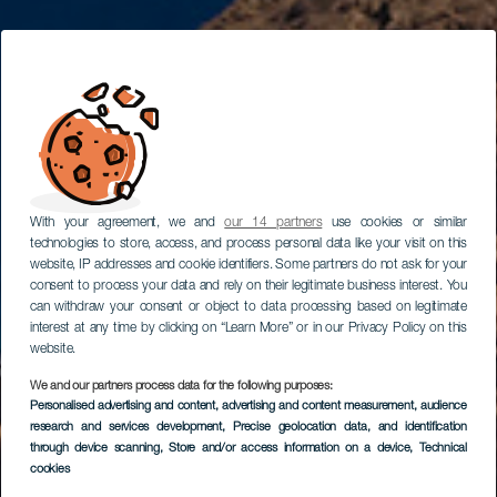
With your agreement, we and
our 14 partners
use cookies or similar
technologies to store, access, and process personal data like your visit on this
website, IP addresses and cookie identifiers. Some partners do not ask for your
consent to process your data and rely on their legitimate business interest. You
can withdraw your consent or object to data processing based on legitimate
interest at any time by clicking on “Learn More” or in our Privacy Policy on this
website.
We and our partners process data for the following purposes:
Personalised advertising and content, advertising and content measurement, audience
research and services development
Puerto de Mogán
, Precise geolocation data, and identification
through device scanning
, Store and/or access information on a device
, Technical
cookies