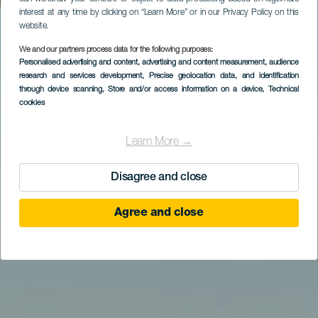
interest at any time by clicking on “Learn More” or in our Privacy Policy on this
website.
We and our partners process data for the following purposes:
Personalised advertising and content, advertising and content measurement, audience
research and services development
Paragliding in Izaña
, Precise geolocation data, and identification
through device scanning
, Store and/or access information on a device
, Technical
cookies
Learn More →
Disagree and close
Agree and close