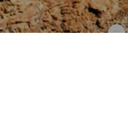
Paragliding Gebieden
>
Tenerife
Een van de beste vluchten op het hoogste deel van
Spanje
Izaña, in het centrum van Tenerife, brengt het allemaal
samen, dus het is een van de beste vluchten naar Spanje.
Het is het hoogste plateau, met de grootste kloof in het land
en een van de grootste in Europa. Een vlucht van dit punt
van het opstijgen, gelegen in het Parque Nacional del Teide,
Spanje's hoogste berg, wordt gemaakt van 2.200 meter
naar niveau 0, en geeft twee prachtige dalingen: de