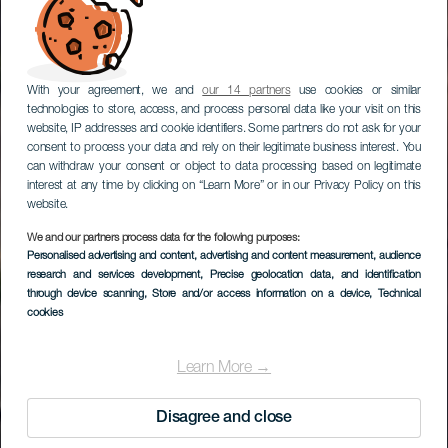
With your agreement, we and
our 14 partners
use cookies or similar
technologies to store, access, and process personal data like your visit on this
website, IP addresses and cookie identifiers. Some partners do not ask for your
consent to process your data and rely on their legitimate business interest. You
can withdraw your consent or object to data processing based on legitimate
interest at any time by clicking on “Learn More” or in our Privacy Policy on this
website.
We and our partners process data for the following purposes:
Personalised advertising and content, advertising and content measurement, audience
Cumbre Vieja National
research and services development
, Precise geolocation data, and identification
Park
through device scanning
, Store and/or access information on a device
, Technical
cookies
Learn More →
Disagree and close