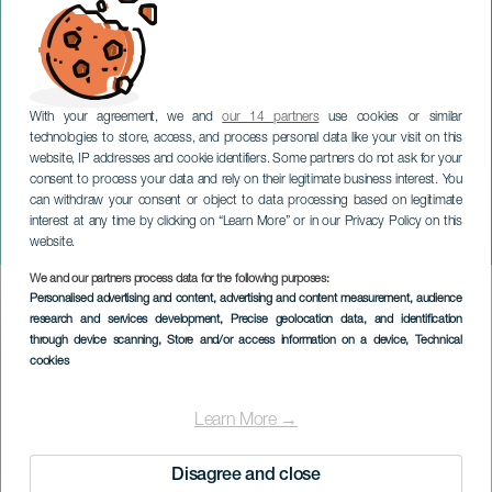
With your agreement, we and
our 14 partners
use cookies or similar
technologies to store, access, and process personal data like your visit on this
website, IP addresses and cookie identifiers. Some partners do not ask for your
consent to process your data and rely on their legitimate business interest. You
can withdraw your consent or object to data processing based on legitimate
TENERIFE
interest at any time by clicking on “Learn More” or in our Privacy Policy on this
Winterreis
website.
We and our partners process data for the following purposes:
Imagen
Personalised advertising and content, advertising and content measurement, audience
Listado
research and services development
, Precise geolocation data, and identification
through device scanning
, Store and/or access information on a device
, Technical
cookies
Learn More →
Disagree and close