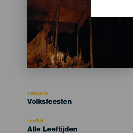
Categorie
Categoría
Volksfeesten
del
evento
Leeftijd
Edad
Alle Leeftijden