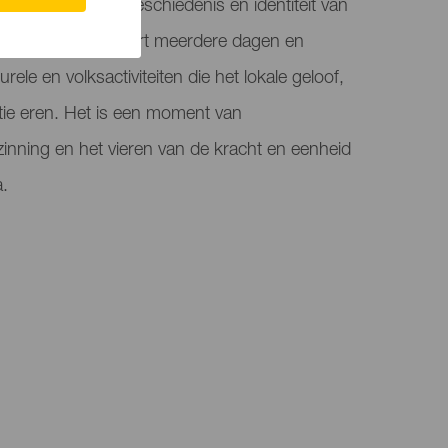
eurtenis die de geschiedenis en identiteit van
d. De viering duurt meerdere dagen en
urele en volksactiviteiten die het lokale geloof,
itie eren. Het is een moment van
nning en het vieren van de kracht en eenheid
a.