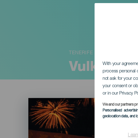
TENERIFE
Vulkaanf
With your agreem
process personal d
not ask for your c
your consent or ob
or in our Privacy P
Imagen
Listado
We and our partners pr
Personalised advertis
geolocation data, and i
Lear