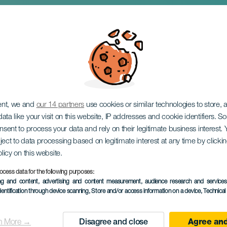
eesten
ent, we and
our 14 partners
use cookies or similar technologies to store,
ata like your visit on this website, IP addresses and cookie identifiers. 
onsent to process your data and rely on their legitimate business interest
ject to data processing based on legitimate interest at any time by click
olicy on this website.
November 2026
ocess data for the following purposes:
ing and content, advertising and content measurement, audience research and service
Localidad
Guía de Isora
dentification through device scanning
, Store and/or access information on a device
, Technica
Descripción
De Vulkaanfeesten van Gu
n More →
Disagree and close
Agree and