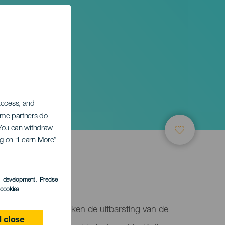
 access, and
Some partners do
. You can withdraw
ing on “Learn More”
s development
, Precise
l cookies
ía de Isora herdenken de uitbarsting van de
 close