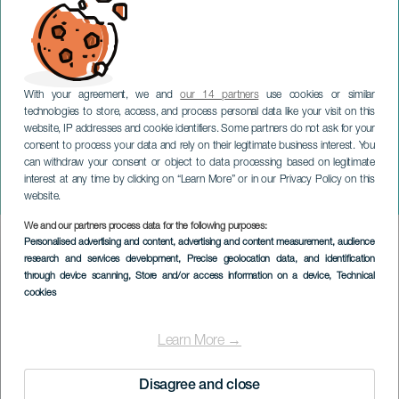
With your agreement, we and
our 14 partners
use cookies or similar
technologies to store, access, and process personal data like your visit on this
website, IP addresses and cookie identifiers. Some partners do not ask for your
consent to process your data and rely on their legitimate business interest. You
can withdraw your consent or object to data processing based on legitimate
TENERIFE
interest at any time by clicking on “Learn More” or in our Privacy Policy on this
Vertical Hermano Pedro
website.
We and our partners process data for the following purposes:
Imagen
Personalised advertising and content, advertising and content measurement, audience
Listado
research and services development
, Precise geolocation data, and identification
through device scanning
, Store and/or access information on a device
, Technical
cookies
Learn More →
Disagree and close