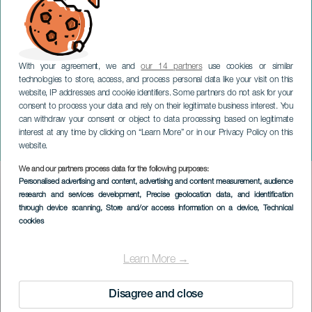
With your agreement, we and
our 14 partners
use cookies or similar
technologies to store, access, and process personal data like your visit on this
TENERIFE
website, IP addresses and cookie identifiers. Some partners do not ask for your
consent to process your data and rely on their legitimate business interest. You
Van Polo naar Polo. Een
can withdraw your consent or object to data processing based on legitimate
reis met National
interest at any time by clicking on “Learn More” or in our Privacy Policy on this
Geographic
website.
We and our partners process data for the following purposes:
Imagen
Personalised advertising and content, advertising and content measurement, audience
Listado
research and services development
, Precise geolocation data, and identification
through device scanning
, Store and/or access information on a device
, Technical
cookies
Learn More →
Disagree and close