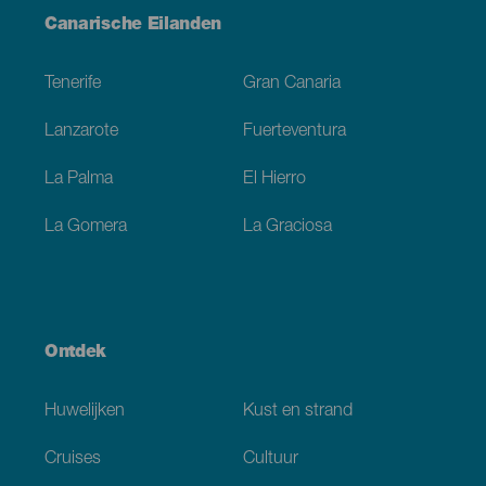
Menú
Canarische Eilanden
Footer
Tenerife
Gran Canaria
Lanzarote
Fuerteventura
La Palma
El Hierro
La Gomera
La Graciosa
Ontdek
Huwelijken
Kust en strand
Cruises
Cultuur