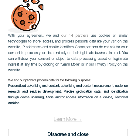
With your agreement, we and
our 14 partners
use cookies or similar
technologies to store, access, and process personal data like your visit on this
website, IP addresses and cookie identifiers. Some partners do not ask for your
consent to process your data and rely on their legitimate business interest. You
can withdraw your consent or object to data processing based on legitimate
TENERIFE
interest at any time by clicking on “Learn More” or in our Privacy Policy on this
TLP Tenerife Lan Party
website.
We and our partners process data for the following purposes:
Imagen
Personalised advertising and content, advertising and content measurement, audience
Listado
research and services development
, Precise geolocation data, and identification
through device scanning
, Store and/or access information on a device
, Technical
cookies
Learn More →
Disagree and close