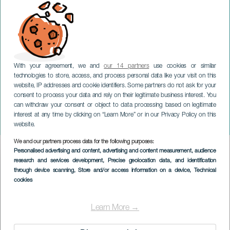
With your agreement, we and
our 14 partners
use cookies or similar
technologies to store, access, and process personal data like your visit on this
website, IP addresses and cookie identifiers. Some partners do not ask for your
consent to process your data and rely on their legitimate business interest. You
can withdraw your consent or object to data processing based on legitimate
TENERIFE
interest at any time by clicking on “Learn More” or in our Privacy Policy on this
Tiresias
website.
We and our partners process data for the following purposes:
Imagen
Personalised advertising and content, advertising and content measurement, audience
Listado
research and services development
, Precise geolocation data, and identification
through device scanning
, Store and/or access information on a device
, Technical
cookies
Learn More →