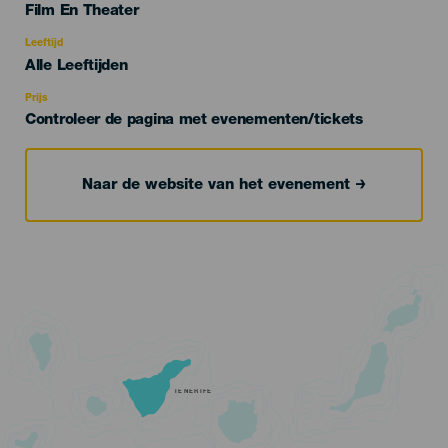
Categoría
Film En Theater
del
evento
Leeftijd
Edad
Alle Leeftijden
Recomendada
Prijs
Controleer de pagina met evenementen/tickets
Naar de website van het evenement
TENERIFE