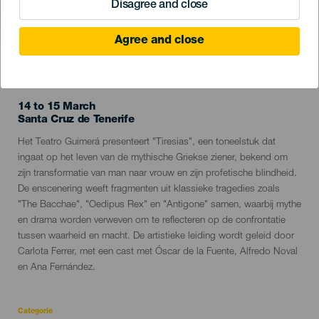
Disagree and close
Agree and close
EVENEMENT UIT HET VERLEDEN
14 to 15 March
Localidad
Santa Cruz de Tenerife
Descripción
Het Teatro Guimerá presenteert "Tiresias", een toneelstuk dat
del
ingaat op het leven van de mythische Griekse ziener, bekend om
evento
zijn transformatie van man naar vrouw en zijn profetische blindheid.
De enscenering weeft fragmenten uit klassieke tragedies zoals
"The Bacchae", "Oedipus Rex" en "Antigone" samen, waarbij mythe
en drama worden verweven om te reflecteren op de confrontatie
tussen waarheid en macht. De artistieke leiding wordt geleid door
Carlota Ferrer, met een cast met Óscar de la Fuente, Alfredo Noval
en Ana Fernández.
Categorie