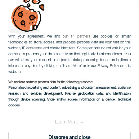
With your agreement, we and
our 14 partners
use cookies or similar
technologies to store, access, and process personal data like your visit on this
website, IP addresses and cookie identifiers. Some partners do not ask for your
consent to process your data and rely on their legitimate business interest. You
TENERIFE
can withdraw your consent or object to data processing based on legitimate
Tijdelijke tentoonstelling:
interest at any time by clicking on “Learn More” or in our Privacy Policy on this
Carmen Martín Cruz
website.
We and our partners process data for the following purposes:
Imagen
Personalised advertising and content, advertising and content measurement, audience
Listado
research and services development
, Precise geolocation data, and identification
through device scanning
, Store and/or access information on a device
, Technical
cookies
Learn More →
Disagree and close