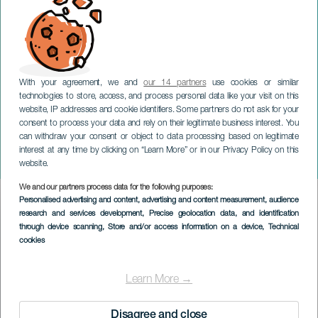
With your agreement, we and
our 14 partners
use cookies or similar
technologies to store, access, and process personal data like your visit on this
website, IP addresses and cookie identifiers. Some partners do not ask for your
consent to process your data and rely on their legitimate business interest. You
TENERIFE
can withdraw your consent or object to data processing based on legitimate
Tigaray en Pedro Guerra
interest at any time by clicking on “Learn More” or in our Privacy Policy on this
in concert
website.
We and our partners process data for the following purposes:
Imagen
Personalised advertising and content, advertising and content measurement, audience
Listado
research and services development
, Precise geolocation data, and identification
through device scanning
, Store and/or access information on a device
, Technical
cookies
Learn More →
Disagree and close