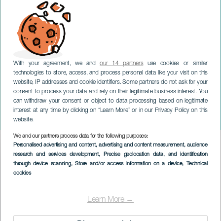
With your agreement, we and
our 14 partners
use cookies or similar
technologies to store, access, and process personal data like your visit on this
TENERIFE
website, IP addresses and cookie identifiers. Some partners do not ask for your
consent to process your data and rely on their legitimate business interest. You
Tentoonstelling: Het
can withdraw your consent or object to data processing based on legitimate
traditionele carnaval op de
interest at any time by clicking on “Learn More” or in our Privacy Policy on this
Canarische Eilanden
website.
We and our partners process data for the following purposes:
Imagen
Personalised advertising and content, advertising and content measurement, audience
Listado
research and services development
, Precise geolocation data, and identification
through device scanning
, Store and/or access information on a device
, Technical
cookies
Learn More →