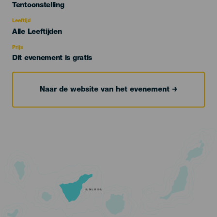
Categoría
Tentoonstelling
del
evento
Leeftijd
Edad
Alle Leeftijden
Recomendada
Prijs
Dit evenement is gratis
Naar de website van het evenement
TENERIFE