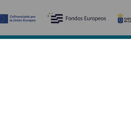
Ontdek
P
Huwelijken
Kust en strand
A
Cruises
Cultuur
Be
Gastronomie
Actief toerisme
Sl
Alle artikelen
Di