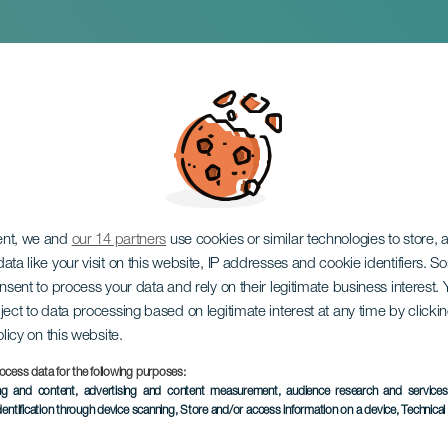
ent, we and
our 14 partners
use cookies or similar technologies to store,
ata like your visit on this website, IP addresses and cookie identifiers. 
onsent to process your data and rely on their legitimate business interest
ject to data processing based on legitimate interest at any time by click
olicy on this website.
ocess data for the following purposes:
EVENEMENT UIT HET VER
ing and content, advertising and content measurement, audience research and service
dentification through device scanning
, Store and/or access information on a device
, Technica
6 to 15 March