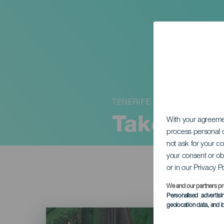
TENERIFE
Take Off
With your agreem
process personal d
not ask for your c
your consent or ob
or in our Privacy P
We and our partners pr
Personalised advertis
geolocation data, and i
Imagen
Listado