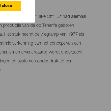
ife
 close
nteert in La Salita "Take Off" [Dit had allemaal
n productie van de op Tenerife geboren
lla. Het stuk neemt de vliegramp van 1977 als
eatrale verkenning van het concept van een
chanismen ervan, waarbij wordt onderzocht
singen en systemen onder druk tot een
n.