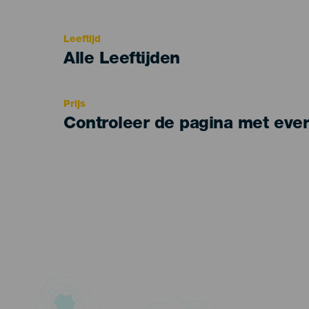
del
evento
Leeftijd
Edad
Alle Leeftijden
Recomendada
Prijs
Controleer de pagina met eve