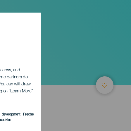
 access, and
Some partners do
. You can withdraw
ing on “Learn More”
LEDEN
s development
, Precise
l cookies