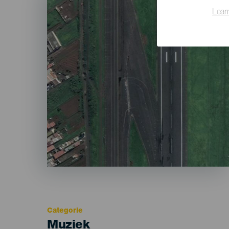
Lear
Categorie
Categoría
Muziek