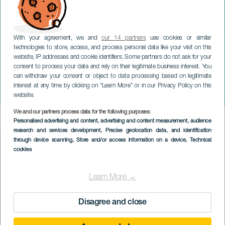
With your agreement, we and
our 14 partners
use cookies or similar
technologies to store, access, and process personal data like your visit on this
website, IP addresses and cookie identifiers. Some partners do not ask for your
consent to process your data and rely on their legitimate business interest. You
TENERIFE
can withdraw your consent or object to data processing based on legitimate
Taburiente: 50 jaar en
interest at any time by clicking on “Learn More” or in our Privacy Policy on this
ouder
website.
We and our partners process data for the following purposes:
Imagen
Personalised advertising and content, advertising and content measurement, audience
Listado
research and services development
, Precise geolocation data, and identification
through device scanning
, Store and/or access information on a device
, Technical
cookies
Learn More →
Disagree and close