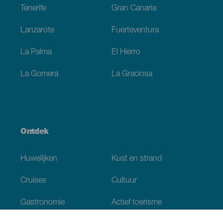
Tenerife
Gran Canaria
Lanzarote
Fuerteventura
La Palma
El Hierro
La Gomera
La Graciosa
Ontdek
Huwelijken
Kust en strand
Cruises
Cultuur
Gastronomie
Actief toerisme