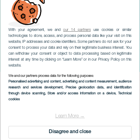
With your agreement, we and
our 14 partners
use cookies or similar
technologies to store, access, and process personal data like your visit on this
website, IP addresses and cookie identifiers. Some partners do not ask for your
consent to process your data and rely on their legitimate business interest. You
can withdraw your consent or object to data processing based on legitimate
TENERIFE
interest at any time by clicking on “Learn More” or in our Privacy Policy on this
Roméo et Juliette
website.
We and our partners process data for the following purposes:
Imagen
Personalised advertising and content, advertising and content measurement, audience
Listado
research and services development
, Precise geolocation data, and identification
through device scanning
, Store and/or access information on a device
, Technical
cookies
Learn More →
Disagree and close