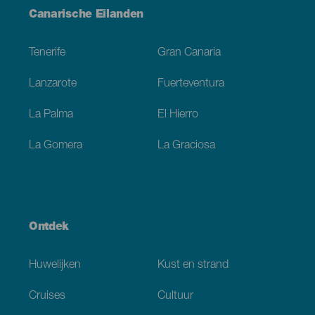
Menú
Canarische Eilanden
Footer
Tenerife
Gran Canaria
Lanzarote
Fuerteventura
La Palma
El Hierro
La Gomera
La Graciosa
Ontdek
Huwelijken
Kust en strand
Cruises
Cultuur