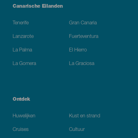
Menú
Canarische Eilanden
Footer
Tenerife
Gran Canaria
Lanzarote
Fuerteventura
La Palma
El Hierro
La Gomera
La Graciosa
Ontdek
Huwelijken
Kust en strand
Cruises
Cultuur