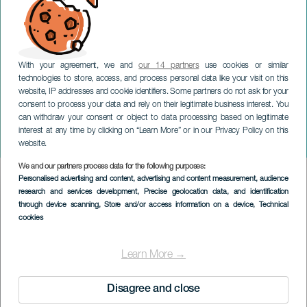
With your agreement, we and
our 14 partners
use cookies or similar
technologies to store, access, and process personal data like your visit on this
website, IP addresses and cookie identifiers. Some partners do not ask for your
consent to process your data and rely on their legitimate business interest. You
can withdraw your consent or object to data processing based on legitimate
TENERIFE
interest at any time by clicking on “Learn More” or in our Privacy Policy on this
Rainbow Run Family
website.
We and our partners process data for the following purposes:
Imagen
Personalised advertising and content, advertising and content measurement, audience
Listado
research and services development
, Precise geolocation data, and identification
through device scanning
, Store and/or access information on a device
, Technical
cookies
Learn More →
Disagree and close