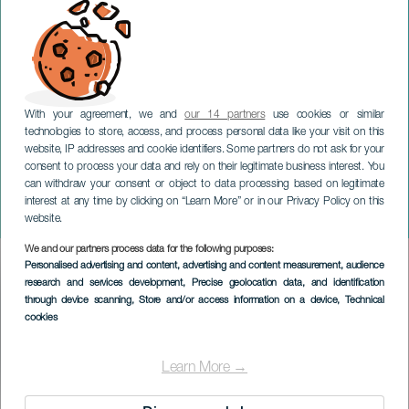
With your agreement, we and
our 14 partners
use cookies or similar
TENERIFE
technologies to store, access, and process personal data like your visit on this
Outdoor musicals -
website, IP addresses and cookie identifiers. Some partners do not ask for your
consent to process your data and rely on their legitimate business interest. You
Internationaal
can withdraw your consent or object to data processing based on legitimate
filmmuziekfestival van
interest at any time by clicking on “Learn More” or in our Privacy Policy on this
Tenerife (FIMUCITÉ)
website.
We and our partners process data for the following purposes:
Imagen
Personalised advertising and content, advertising and content measurement, audience
Listado
research and services development
, Precise geolocation data, and identification
through device scanning
, Store and/or access information on a device
, Technical
cookies
Learn More →
EVENEMENT UIT HET VERLEDEN