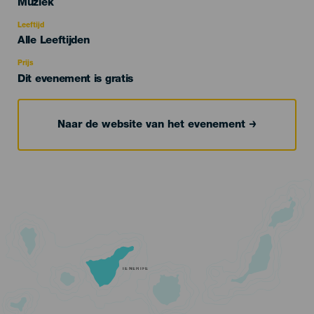
Categoría
Muziek
del
evento
Leeftijd
Edad
Alle Leeftijden
Recomendada
Prijs
Dit evenement is gratis
Naar de website van het evenement
TENERIFE