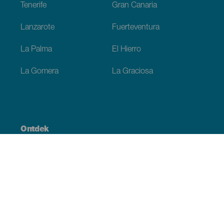
Tenerife
Gran Canaria
Lanzarote
Fuerteventura
La Palma
El Hierro
La Gomera
La Graciosa
Ontdek
Huwelijken
Kust en strand
Cruises
Cultuur
Gastronomie
Actief toerisme
Alle artikelen