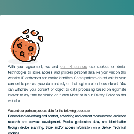
With your agreement, we and
our 14 partners
use cookies or similar
technologies to store, access, and process personal data like your visit on this
website, IP addresses and cookie identifiers. Some partners do not ask for your
consent to process your data and rely on their legitimate business interest. You
can withdraw your consent or object to data processing based on legitimate
TENERIFE
interest at any time by clicking on “Learn More” or in our Privacy Policy on this
ONTHEROOF
website.
We and our partners process data for the following purposes:
Imagen
Personalised advertising and content, advertising and content measurement, audience
Listado
research and services development
, Precise geolocation data, and identification
through device scanning
, Store and/or access information on a device
, Technical
cookies