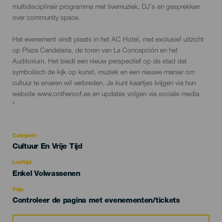
multidisciplinair programma met livemuziek, DJ's en gesprekken
over community space.
Het evenement vindt plaats in het AC Hotel, met exclusief uitzicht
op Plaza Candelaria, de toren van La Concepción en het
Auditorium. Het biedt een nieuw perspectief op de stad dat
symbolisch de kijk op kunst, muziek en een nieuwe manier om
cultuur te ervaren wil verbreden. Je kunt kaartjes krijgen via hun
website www.ontheroof.es en updates volgen via sociale media.
"
Categorie
Categoría
Cultuur En Vrije Tijd
del
evento
Leeftijd
Edad
Enkel Volwassenen
Recomendada
Prijs
Controleer de pagina met evenementen/tickets