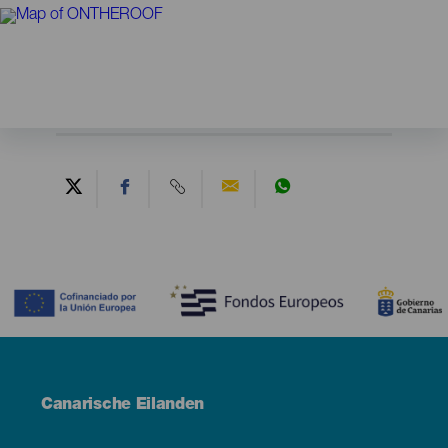
Contenido
Menú
Canarische Eilanden
Footer