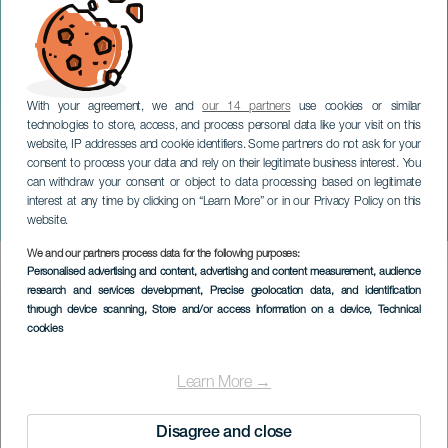
With your agreement, we and
our 14 partners
use cookies or similar
technologies to store, access, and process personal data like your visit on this
website, IP addresses and cookie identifiers. Some partners do not ask for your
consent to process your data and rely on their legitimate business interest. You
TENERIFE
can withdraw your consent or object to data processing based on legitimate
Olifanten & Seks Sodium
interest at any time by clicking on “Learn More” or in our Privacy Policy on this
Sullivan in concert
website.
We and our partners process data for the following purposes:
Imagen
Personalised advertising and content, advertising and content measurement, audience
Listado
research and services development
, Precise geolocation data, and identification
through device scanning
, Store and/or access information on a device
, Technical
cookies
Learn More →
Disagree and close