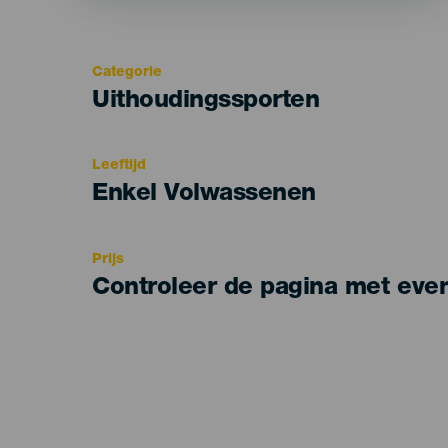
Categorie
Categoría
Uithoudingssporten
del
evento
Leeftijd
Edad
Enkel Volwassenen
Recomendada
Prijs
Controleer de pagina met eve