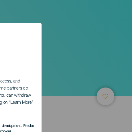
ha
 access, and
Some partners do
. You can withdraw
ing on “Learn More”
LEDEN
s development
, Precise
l cookies