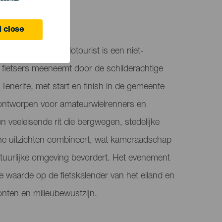
 close
– La Guancha ciclotourist is een niet-
ie fietsers meeneemt door de schilderachtige
nerife, met start en finish in de gemeente
ontworpen voor amateurwielrenners en
n veeleisende rit die bergwegen, stedelijke
he uitzichten combineert, wat kameraadschap
atuurlijke omgeving bevordert. Het evenement
te waarde op de fietskalender van het eiland en
nten en milieubewustzijn.