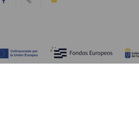
Ontdek
P
Huwelijken
Kust en strand
A
Cruises
Cultuur
Be