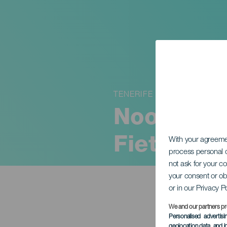
TENERIFE
Noordelij
Fietstoeri
With your agreem
process personal d
not ask for your c
your consent or ob
or in our Privacy P
We and our partners pr
Personalised advertis
geolocation data, and i