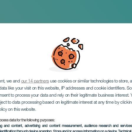
ke Bergen La Guanc
st
ent, we and
our 14 partners
use cookies or similar technologies to store,
ata like your visit on this website, IP addresses and cookie identifiers. 
onsent to process your data and rely on their legitimate business interest
ject to data processing based on legitimate interest at any time by click
olicy on this website.
ocess data for the following purposes:
EVENEMENT UIT HET VER
ing and content, advertising and content measurement, audience research and service
dentification through device scanning
, Store and/or access information on a device
, Technica