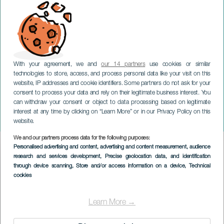
With your agreement, we and
our 14 partners
use cookies or similar
technologies to store, access, and process personal data like your visit on this
website, IP addresses and cookie identifiers. Some partners do not ask for your
consent to process your data and rely on their legitimate business interest. You
TENERIFE
can withdraw your consent or object to data processing based on legitimate
Monte-Carlo
interest at any time by clicking on “Learn More” or in our Privacy Policy on this
Filharmonisch Orkest
website.
We and our partners process data for the following purposes:
Imagen
Personalised advertising and content, advertising and content measurement, audience
Listado
research and services development
, Precise geolocation data, and identification
through device scanning
, Store and/or access information on a device
, Technical
cookies
Learn More →