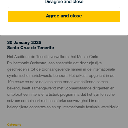
Disagree and close
Agree and close
EVENEMENT UIT HET VERLEDEN
30 January 2026
Localidad
Santa Cruz de Tenerife
Descripción
Het Auditorio de Tenerife verwelkomt het Monte-Carlo
del
Philharmonic Orchestra, een ensemble dat door zijn rijke
evento
geschiedenis tot de toonaangevende namen in de internationale
symfonische muziekwereld behoort. Het orkest, opgericht in de
19e eeuw en door de jaren heen onder verschillende namen
bekend, heeft samengewerkt met vooraanstaande dirigenten en
ontplooit een intensief artistiek programma dat het symfonische
seizoen combineert met een sterke aanwezigheid in de
belangrijkste concertzalen en op internationale festivals wereldwijd.
Categorie