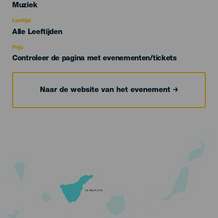
Categoría
Muziek
del
evento
Leeftijd
Edad
Alle Leeftijden
Recomendada
Prijs
Controleer de pagina met evenementen/tickets
Naar de website van het evenement
TENERIFE