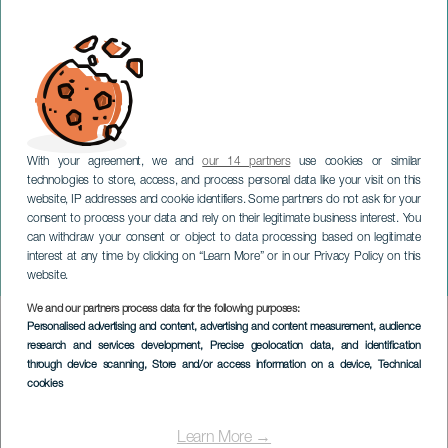
With your agreement, we and
our 14 partners
use cookies or similar
technologies to store, access, and process personal data like your visit on this
website, IP addresses and cookie identifiers. Some partners do not ask for your
consent to process your data and rely on their legitimate business interest. You
can withdraw your consent or object to data processing based on legitimate
TENERIFE
interest at any time by clicking on “Learn More” or in our Privacy Policy on this
Meifeesten
website.
We and our partners process data for the following purposes:
Imagen
Personalised advertising and content, advertising and content measurement, audience
Listado
research and services development
, Precise geolocation data, and identification
through device scanning
, Store and/or access information on a device
, Technical
cookies
Learn More →