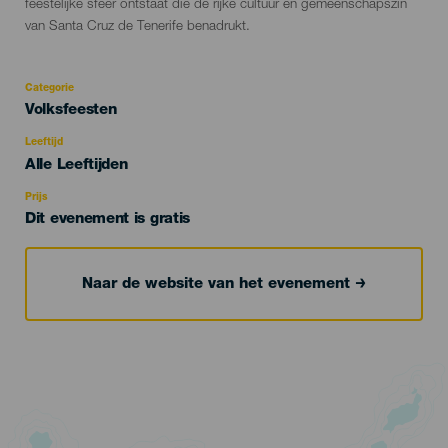
feestelijke sfeer ontstaat die de rijke cultuur en gemeenschapszin
van Santa Cruz de Tenerife benadrukt.
Categorie
Categoría
Volksfeesten
del
evento
Leeftijd
Edad
Alle Leeftijden
Recomendada
Prijs
Dit evenement is gratis
Naar de website van het evenement