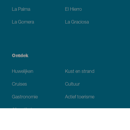
La Palma
El Hierro
La Gomera
La Graciosa
Ontdek
Huwelijken
Kust en strand
Cruises
Cultuur
Gastronomie
Actief toerisme
Alle artikelen