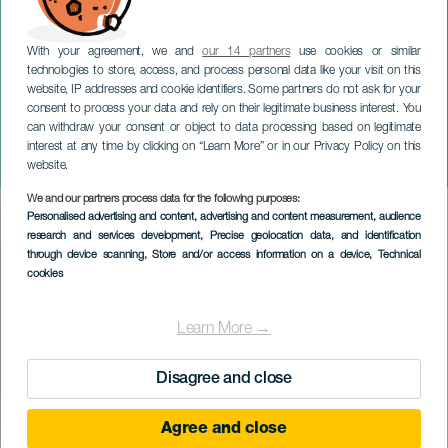
With your agreement, we and
our 14 partners
use cookies or similar
technologies to store, access, and process personal data like your visit on this
website, IP addresses and cookie identifiers. Some partners do not ask for your
consent to process your data and rely on their legitimate business interest. You
can withdraw your consent or object to data processing based on legitimate
TENERIFE
interest at any time by clicking on “Learn More” or in our Privacy Policy on this
Manuel Turizo in concert
website.
We and our partners process data for the following purposes:
Imagen
Personalised advertising and content, advertising and content measurement, audience
Listado
research and services development
, Precise geolocation data, and identification
through device scanning
, Store and/or access information on a device
, Technical
cookies
Learn More →
Disagree and close
Agree and close
EVENEMENT UIT HET VERLEDEN