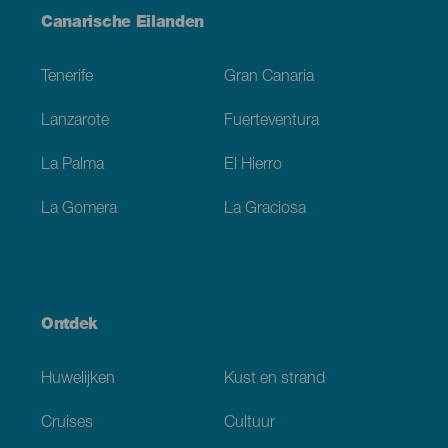
Menú
Canarische Eilanden
Footer
Tenerife
Gran Canaria
Lanzarote
Fuerteventura
La Palma
El Hierro
La Gomera
La Graciosa
Ontdek
Huwelijken
Kust en strand
Cruises
Cultuur