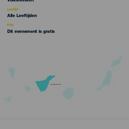
Categoría
Volksfeesten
del
evento
Leeftijd
Edad
Alle Leeftijden
Recomendada
Prijs
Dit evenement is gratis
TENERIFE