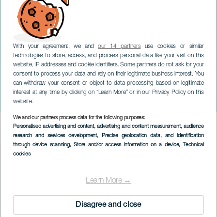
With your agreement, we and
our 14 partners
use cookies or similar
technologies to store, access, and process personal data like your visit on this
website, IP addresses and cookie identifiers. Some partners do not ask for your
consent to process your data and rely on their legitimate business interest. You
TENERIFE
can withdraw your consent or object to data processing based on legitimate
Magi Dans van San
interest at any time by clicking on “Learn More” or in our Privacy Policy on this
Antonio Abad
website.
We and our partners process data for the following purposes:
Imagen
Personalised advertising and content, advertising and content measurement, audience
Listado
research and services development
, Precise geolocation data, and identification
through device scanning
, Store and/or access information on a device
, Technical
cookies
Learn More →
Disagree and close