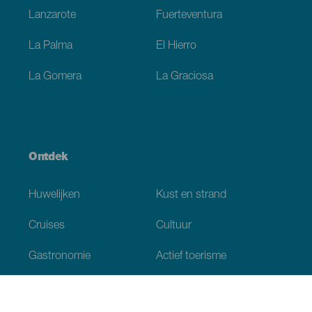
Lanzarote
Fuerteventura
La Palma
El Hierro
La Gomera
La Graciosa
Ontdek
Huwelijken
Kust en strand
Cruises
Cultuur
Gastronomie
Actief toerisme
Alle artikelen