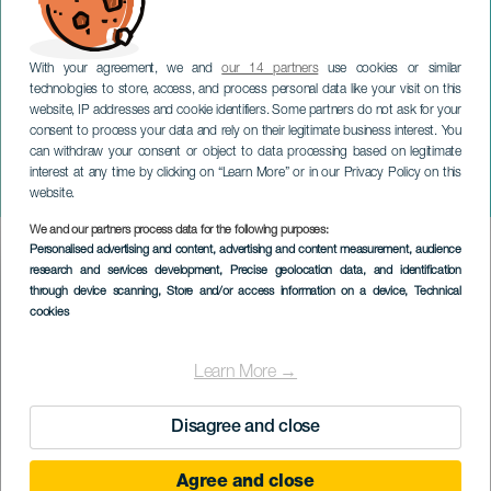
With your agreement, we and
our 14 partners
use cookies or similar
technologies to store, access, and process personal data like your visit on this
website, IP addresses and cookie identifiers. Some partners do not ask for your
consent to process your data and rely on their legitimate business interest. You
TENERIFE
can withdraw your consent or object to data processing based on legitimate
Layam, de kalmte na de
interest at any time by clicking on “Learn More” or in our Privacy Policy on this
storm
website.
We and our partners process data for the following purposes:
Imagen
Personalised advertising and content, advertising and content measurement, audience
Listado
research and services development
, Precise geolocation data, and identification
through device scanning
, Store and/or access information on a device
, Technical
cookies
Learn More →
Disagree and close
Agree and close