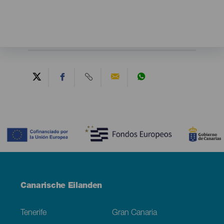
Contenido
Menú
Canarische Eilanden
Footer
Tenerife
Gran Canaria