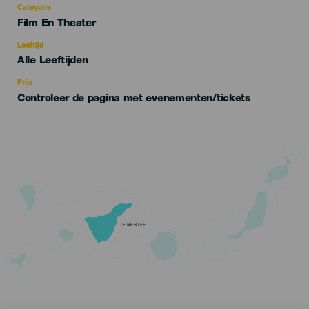
Categorie
Categoría
Film En Theater
del
evento
Leeftijd
Edad
Alle Leeftijden
Recomendada
Prijs
Controleer de pagina met evenementen/tickets
TENERIFE