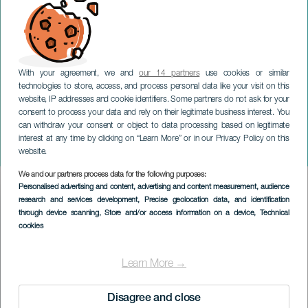
With your agreement, we and
our 14 partners
use cookies or similar
technologies to store, access, and process personal data like your visit on this
website, IP addresses and cookie identifiers. Some partners do not ask for your
consent to process your data and rely on their legitimate business interest. You
TENERIFE
can withdraw your consent or object to data processing based on legitimate
Las niñas de Cádiz : La
interest at any time by clicking on “Learn More” or in our Privacy Policy on this
Reina Brava
website.
We and our partners process data for the following purposes:
Imagen
Personalised advertising and content, advertising and content measurement, audience
Listado
research and services development
, Precise geolocation data, and identification
through device scanning
, Store and/or access information on a device
, Technical
cookies
Learn More →
Disagree and close