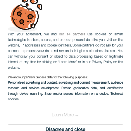
With your agreement, we and
our 14 partners
use cookies or similar
technologies to store, access, and process personal data like your visit on this
website, IP addresses and cookie identifiers. Some partners do not ask for your
consent to process your data and rely on their legitimate business interest. You
can withdraw your consent or object to data processing based on legitimate
TENERIFE
interest at any time by clicking on “Learn More” or in our Privacy Policy on this
Kleine tragedies
website.
We and our partners process data for the following purposes:
Imagen
Personalised advertising and content, advertising and content measurement, audience
Listado
research and services development
, Precise geolocation data, and identification
through device scanning
, Store and/or access information on a device
, Technical
cookies
Learn More →
Disagree and close