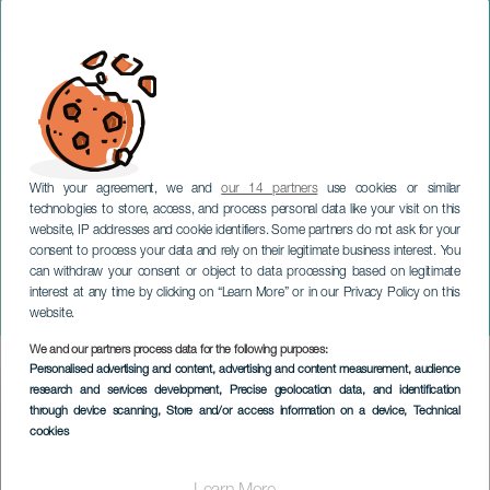
With your agreement, we and
our 14 partners
use cookies or similar
technologies to store, access, and process personal data like your visit on this
website, IP addresses and cookie identifiers. Some partners do not ask for your
consent to process your data and rely on their legitimate business interest. You
can withdraw your consent or object to data processing based on legitimate
TENERIFE
interest at any time by clicking on “Learn More” or in our Privacy Policy on this
Kerst in Los Realejos
website.
We and our partners process data for the following purposes:
Imagen
Personalised advertising and content, advertising and content measurement, audience
Listado
research and services development
, Precise geolocation data, and identification
through device scanning
, Store and/or access information on a device
, Technical
cookies