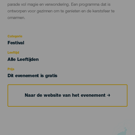
parade vol magie en verwondering. Een programma dat is
ontworpen voor gezinnen om te genieten en de kerstsfeer te
omarmen.
Categorie
Categoría
Festival
del
evento
Leeftijd
Edad
Alle Leeftijden
Recomendada
Prijs
Dit evenement is gratis
Naar de website van het evenement