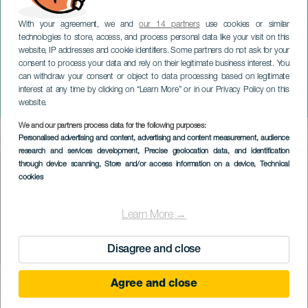
With your agreement, we and
our 14 partners
use cookies or similar
technologies to store, access, and process personal data like your visit on this
website, IP addresses and cookie identifiers. Some partners do not ask for your
consent to process your data and rely on their legitimate business interest. You
TENERIFE
can withdraw your consent or object to data processing based on legitimate
Isora Carnavalsgids in
interest at any time by clicking on “Learn More” or in our Privacy Policy on this
Playa de San Juan
website.
We and our partners process data for the following purposes:
Imagen
Personalised advertising and content, advertising and content measurement, audience
Listado
research and services development
, Precise geolocation data, and identification
through device scanning
, Store and/or access information on a device
, Technical
cookies
Learn More →
Disagree and close
Agree and close
February 2027
Localidad
Playa de San Juan