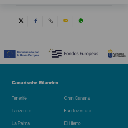
Contenido
Menú
Canarische Eilanden
Footer
Tenerife
Gran Canaria
Lanzarote
Fuerteventura
La Palma
El Hierro