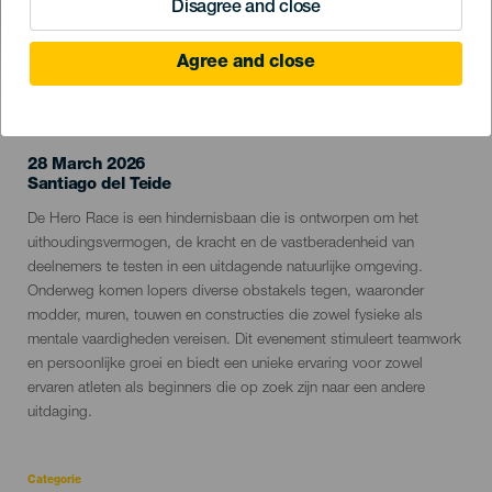
Disagree and close
Agree and close
EVENEMENT UIT HET VERLEDEN
28 March 2026
Localidad
Santiago del Teide
Descripción
De Hero Race is een hindernisbaan die is ontworpen om het
del
uithoudingsvermogen, de kracht en de vastberadenheid van
evento
deelnemers te testen in een uitdagende natuurlijke omgeving.
Onderweg komen lopers diverse obstakels tegen, waaronder
modder, muren, touwen en constructies die zowel fysieke als
mentale vaardigheden vereisen. Dit evenement stimuleert teamwork
en persoonlijke groei en biedt een unieke ervaring voor zowel
ervaren atleten als beginners die op zoek zijn naar een andere
uitdaging.
Categorie