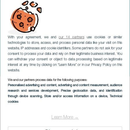
With your agreement, we and
our 14 partners
use cookies or similar
technologies to store, access, and process personal data like your visit on this
website, IP addresses and cookie identifiers. Some partners do not ask for your
consent to process your data and rely on their legitimate business interest. You
can withdraw your consent or object to data processing based on legitimate
TENERIFE
interest at any time by clicking on “Learn More” or in our Privacy Policy on this
Hero Hybrid Race
website.
We and our partners process data for the following purposes:
Imagen
Personalised advertising and content, advertising and content measurement, audience
Listado
research and services development
, Precise geolocation data, and identification
through device scanning
, Store and/or access information on a device
, Technical
cookies
Learn More →