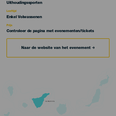
Categoría
Uithoudingssporten
del
evento
Leeftijd
Edad
Enkel Volwassenen
Recomendada
Prijs
Controleer de pagina met evenementen/tickets
Naar de website van het evenement
TENERIFE