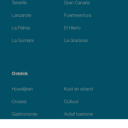
Tenerife
Gran Canaria
Lanzarote
Fuerteventura
La Palma
El Hierro
La Gomera
La Graciosa
Ontdek
Huwelijken
Kust en strand
Cruises
Cultuur
Gastronomie
Actief toerisme
Alle artikelen