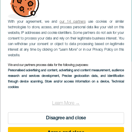
With your agreement, we and
our 14 partners
use cookies or similar
technologies to store, access, and process personal data like your visit on this
website, IP addresses and cookie identifiers. Some partners do not ask for your
consent to process your data and rely on their legitimate business interest. You
can withdraw your consent or object to data processing based on legitimate
TENERIFE
interest at any time by clicking on “Learn More” or in our Privacy Policy on this
Heilige Week in Arafo
website.
We and our partners process data for the following purposes:
Imagen
Personalised advertising and content, advertising and content measurement, audience
Listado
research and services development
, Precise geolocation data, and identification
through device scanning
, Store and/or access information on a device
, Technical
cookies
Learn More →
Disagree and close