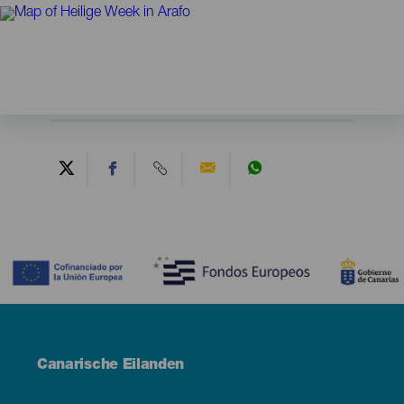
Contenido
Menú
Canarische Eilanden
Footer