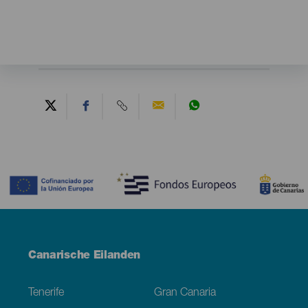
Contenido
Menú
Canarische Eilanden
Footer
Tenerife
Gran Canaria