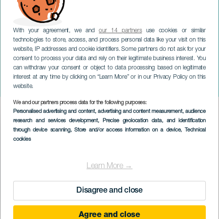
With your agreement, we and
our 14 partners
use cookies or similar
technologies to store, access, and process personal data like your visit on this
website, IP addresses and cookie identifiers. Some partners do not ask for your
consent to process your data and rely on their legitimate business interest. You
can withdraw your consent or object to data processing based on legitimate
TENERIFE
interest at any time by clicking on “Learn More” or in our Privacy Policy on this
En nu... wat?
website.
We and our partners process data for the following purposes:
Imagen
Personalised advertising and content, advertising and content measurement, audience
Listado
research and services development
, Precise geolocation data, and identification
through device scanning
, Store and/or access information on a device
, Technical
cookies
Learn More →
Disagree and close
Agree and close