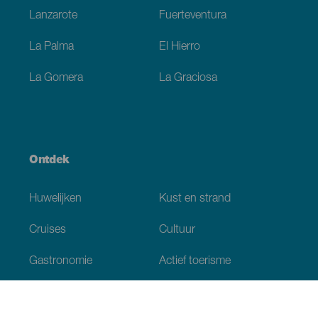
Lanzarote
Fuerteventura
La Palma
El Hierro
La Gomera
La Graciosa
Ontdek
Huwelijken
Kust en strand
Cruises
Cultuur
Gastronomie
Actief toerisme
Alle artikelen