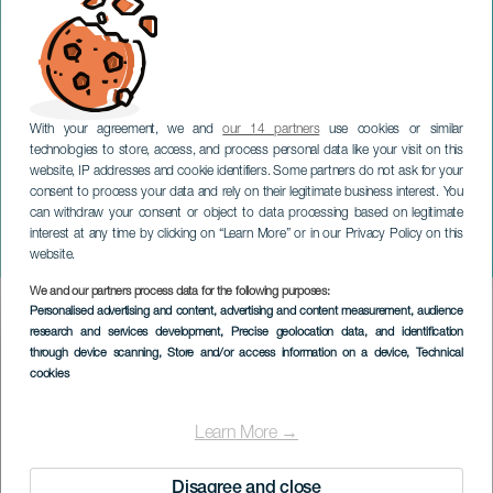
With your agreement, we and
our 14 partners
use cookies or similar
technologies to store, access, and process personal data like your visit on this
website, IP addresses and cookie identifiers. Some partners do not ask for your
consent to process your data and rely on their legitimate business interest. You
TENERIFE
can withdraw your consent or object to data processing based on legitimate
EmerPop Canarias: Tam
interest at any time by clicking on “Learn More” or in our Privacy Policy on this
Tam Go! & Postcode
website.
We and our partners process data for the following purposes:
Imagen
Personalised advertising and content, advertising and content measurement, audience
Listado
research and services development
, Precise geolocation data, and identification
through device scanning
, Store and/or access information on a device
, Technical
cookies
Learn More →
Disagree and close