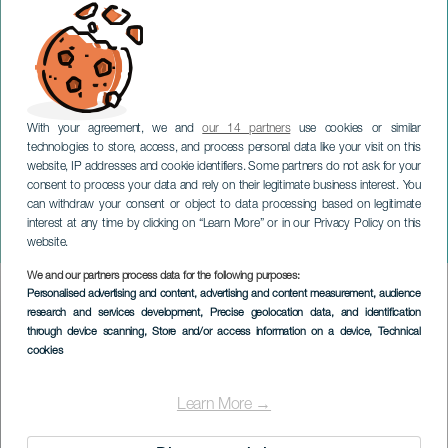
With your agreement, we and
our 14 partners
use cookies or similar
technologies to store, access, and process personal data like your visit on this
website, IP addresses and cookie identifiers. Some partners do not ask for your
consent to process your data and rely on their legitimate business interest. You
TENERIFE
can withdraw your consent or object to data processing based on legitimate
Eerbetoon aan Celia Cruz:
interest at any time by clicking on “Learn More” or in our Privacy Policy on this
Azúcar Pa’ Rato
website.
We and our partners process data for the following purposes:
Imagen
Personalised advertising and content, advertising and content measurement, audience
Listado
research and services development
, Precise geolocation data, and identification
through device scanning
, Store and/or access information on a device
, Technical
cookies
Learn More →