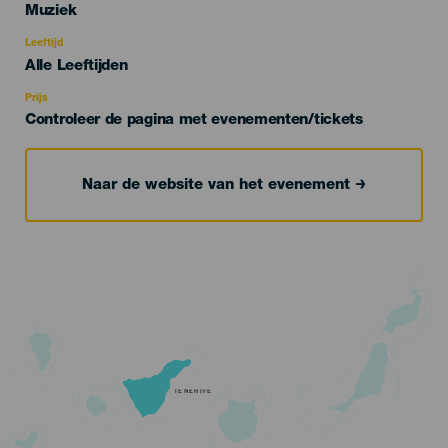
Categoría
Muziek
del
evento
Leeftijd
Edad
Alle Leeftijden
Recomendada
Prijs
Controleer de pagina met evenementen/tickets
Naar de website van het evenement
TENERIFE