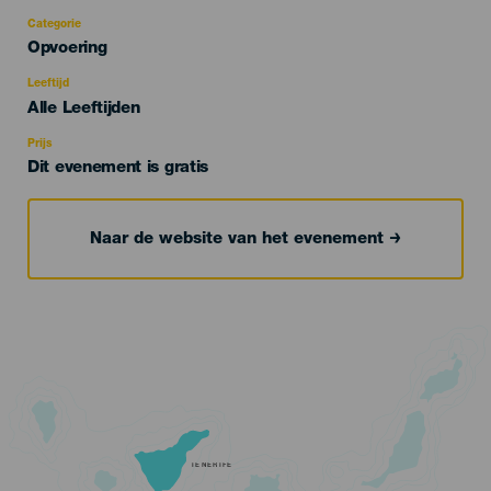
Categorie
Categoría
Opvoering
del
evento
Leeftijd
Edad
Alle Leeftijden
Recomendada
Prijs
Dit evenement is gratis
Naar de website van het evenement
TENERIFE