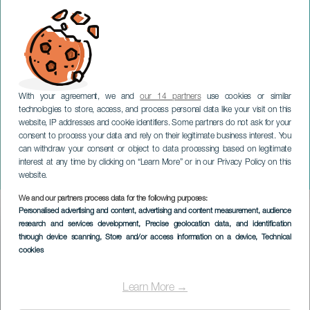
With your agreement, we and
our 14 partners
use cookies or similar
technologies to store, access, and process personal data like your visit on this
website, IP addresses and cookie identifiers. Some partners do not ask for your
consent to process your data and rely on their legitimate business interest. You
can withdraw your consent or object to data processing based on legitimate
TENERIFE
interest at any time by clicking on “Learn More” or in our Privacy Policy on this
De stemmen
website.
We and our partners process data for the following purposes:
Imagen
Personalised advertising and content, advertising and content measurement, audience
Listado
research and services development
, Precise geolocation data, and identification
through device scanning
, Store and/or access information on a device
, Technical
cookies
Learn More →