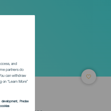
 access, and
Some partners do
. You can withdraw
ing on “Learn More”
LEDEN
s development
, Precise
l cookies