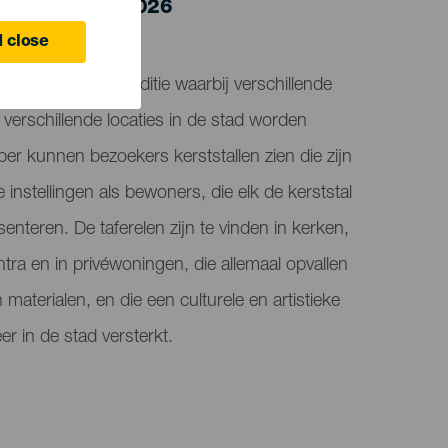
o 5 January 2026
 close
va is een kersttraditie waarbij verschillende
 verschillende locaties in de stad worden
er kunnen bezoekers kerststallen zien die zijn
instellingen als bewoners, die elk de kerststal
nteren. De taferelen zijn te vinden in kerken,
entra en in privéwoningen, die allemaal opvallen
n materialen, en die een culturele en artistieke
er in de stad versterkt.