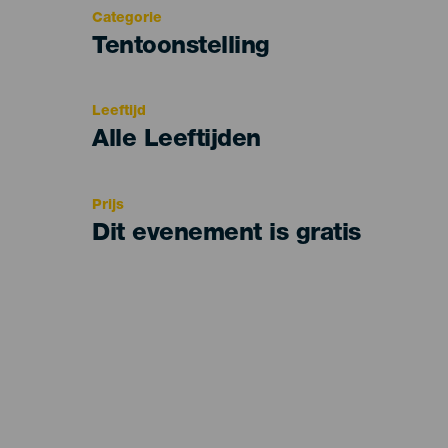
Categorie
Categoría
Tentoonstelling
del
evento
Leeftijd
Edad
Alle Leeftijden
Recomendada
Prijs
Dit evenement is gratis