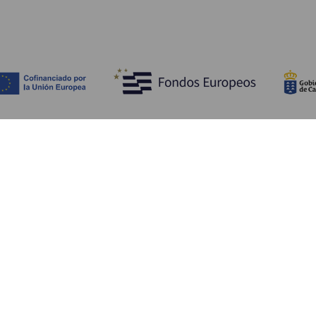
Ontdek
P
Huwelijken
Kust en strand
A
Cruises
Cultuur
Be
Gastronomie
Actief toerisme
Sl