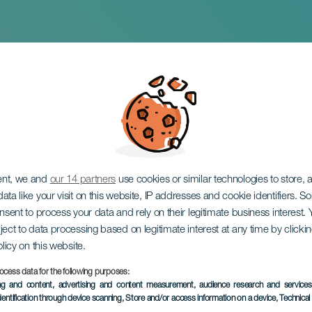
oute
ent, we and
our 14 partners
use cookies or similar technologies to store,
ata like your visit on this website, IP addresses and cookie identifiers. 
onsent to process your data and rely on their legitimate business interest
ject to data processing based on legitimate interest at any time by click
olicy on this website.
ocess data for the following purposes:
EVENEMENT UIT HET VER
ing and content, advertising and content measurement, audience research and service
dentification through device scanning
, Store and/or access information on a device
, Technica