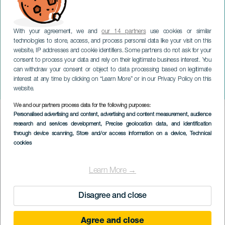
With your agreement, we and
our 14 partners
use cookies or similar
technologies to store, access, and process personal data like your visit on this
website, IP addresses and cookie identifiers. Some partners do not ask for your
consent to process your data and rely on their legitimate business interest. You
TENERIFE
can withdraw your consent or object to data processing based on legitimate
De K-POP Warriors: Het
interest at any time by clicking on “Learn More” or in our Privacy Policy on this
muzikale eerbetoon
website.
We and our partners process data for the following purposes:
Imagen
Personalised advertising and content, advertising and content measurement, audience
Listado
research and services development
, Precise geolocation data, and identification
through device scanning
, Store and/or access information on a device
, Technical
cookies
Learn More →
Disagree and close
Agree and close