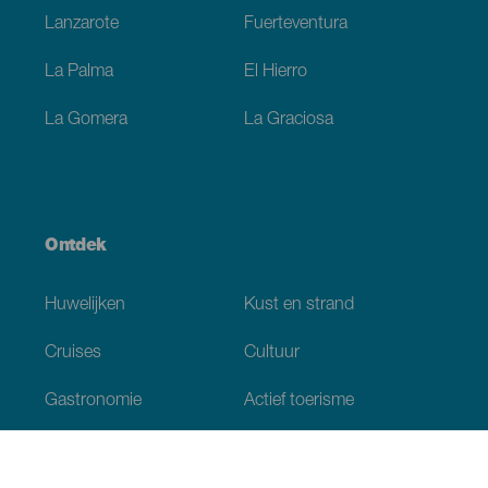
Lanzarote
Fuerteventura
La Palma
El Hierro
La Gomera
La Graciosa
Ontdek
Huwelijken
Kust en strand
Cruises
Cultuur
Gastronomie
Actief toerisme
Alle artikelen