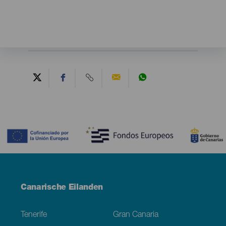
Contenido
Menú
Canarische Eilanden
Footer
Tenerife
Gran Canaria