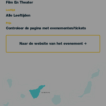
Categoría
Film En Theater
del
evento
Leeftijd
Edad
Alle Leeftijden
Recomendada
Prijs
Controleer de pagina met evenementen/tickets
Naar de website van het evenement
TENERIFE