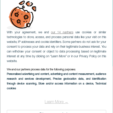
With your agreement, we and
our 14 partners
use cookies or similar
technologies to store, access, and process personal data like your visit on this
website, IP addresses and cookie identifiers. Some partners do not ask for your
consent to process your data and rely on their legitimate business interest. You
can withdraw your consent or object to data processing based on legitimate
TENERIFE
interest at any time by clicking on “Learn More” or in our Privacy Policy on this
De Fabriek van Emoties
website.
We and our partners process data for the following purposes:
Imagen
Personalised advertising and content, advertising and content measurement, audience
Listado
research and services development
, Precise geolocation data, and identification
through device scanning
, Store and/or access information on a device
, Technical
cookies
Learn More →