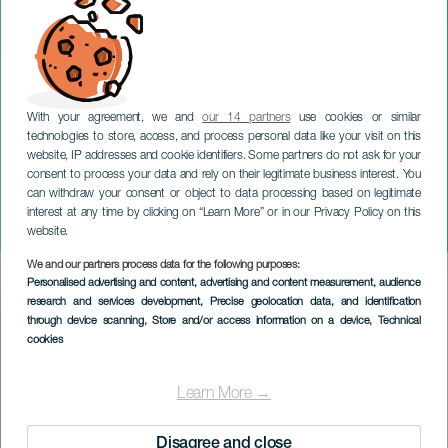
With your agreement, we and
our 14 partners
use cookies or similar
technologies to store, access, and process personal data like your visit on this
website, IP addresses and cookie identifiers. Some partners do not ask for your
consent to process your data and rely on their legitimate business interest. You
can withdraw your consent or object to data processing based on legitimate
TENERIFE
interest at any time by clicking on “Learn More” or in our Privacy Policy on this
DARC Festival
website.
We and our partners process data for the following purposes:
Imagen
Personalised advertising and content, advertising and content measurement, audience
Listado
research and services development
, Precise geolocation data, and identification
through device scanning
, Store and/or access information on a device
, Technical
cookies
Learn More →
Disagree and close