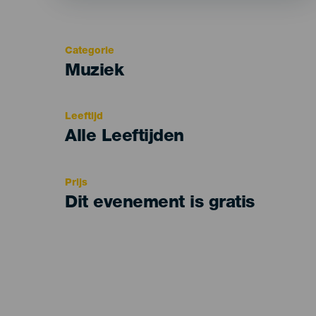
Categorie
Categoría
Muziek
del
evento
Leeftijd
Edad
Alle Leeftijden
Recomendada
Prijs
Dit evenement is gratis