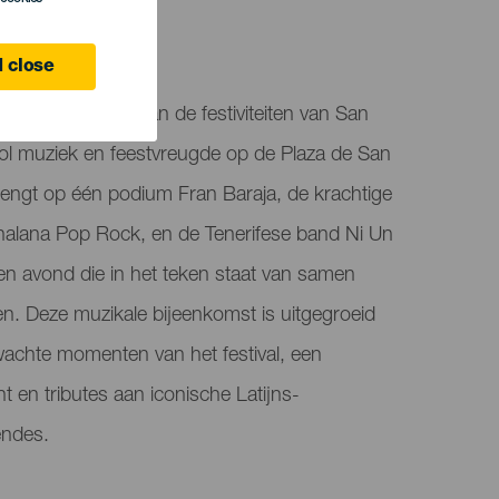
 close
ico, onderdeel van de festiviteiten van San
ol muziek en feestvreugde op de Plaza de San
ngt op één podium Fran Baraja, de krachtige
halana Pop Rock, en de Tenerifese band Ni Un
en avond die in het teken staat van samen
n. Deze muzikale bijeenkomst is uitgegroeid
wachte momenten van het festival, een
nt en tributes aan iconische Latijns-
endes.