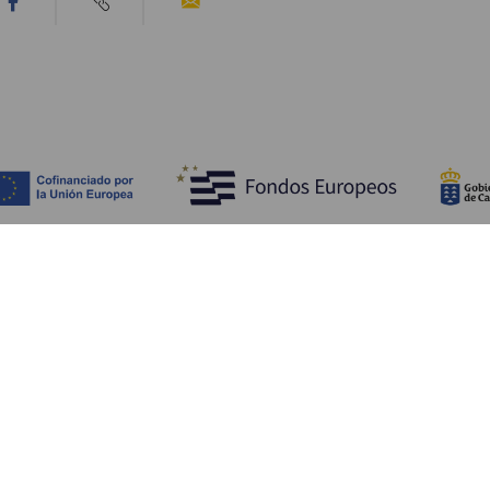
Ontdek
P
Huwelijken
Kust en strand
A
Cruises
Cultuur
Be