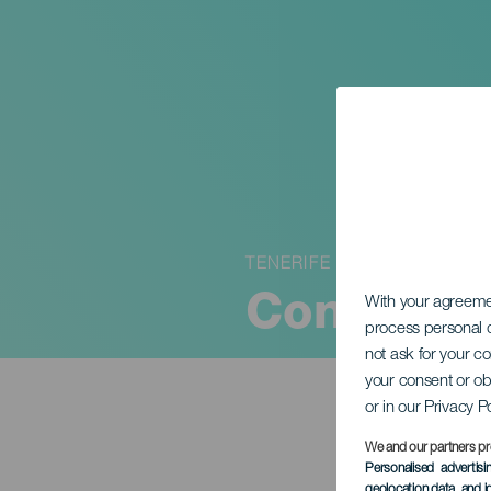
TENERIFE
Concertav
With your agreem
process personal d
not ask for your c
your consent or ob
or in our Privacy P
We and our partners pr
Personalised advertis
geolocation data, and i