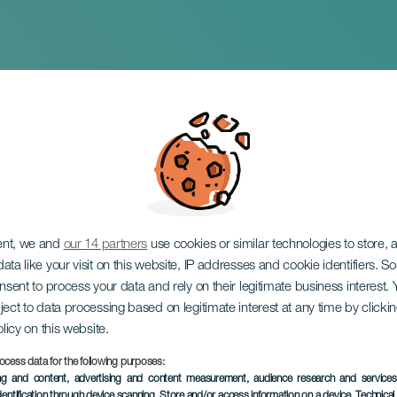
ond in Garachico
ent, we and
our 14 partners
use cookies or similar technologies to store,
ata like your visit on this website, IP addresses and cookie identifiers. 
onsent to process your data and rely on their legitimate business interest
ject to data processing based on legitimate interest at any time by click
olicy on this website.
ocess data for the following purposes:
EVENEMENT UIT HET VER
ing and content, advertising and content measurement, audience research and service
dentification through device scanning
, Store and/or access information on a device
, Technica