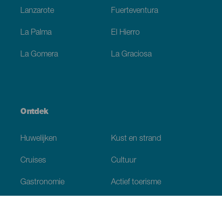
Lanzarote
Fuerteventura
La Palma
El Hierro
La Gomera
La Graciosa
Ontdek
Huwelijken
Kust en strand
Cruises
Cultuur
Gastronomie
Actief toerisme
Alle artikelen