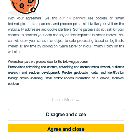
With your agreement, we and
our 14 partners
use cookies or similar
technologies to store, access, and process personal data like your visit on this
website, IP addresses and cookie identifiers. Some partners do not ask for your
consent to process your data and rely on their legitimate business interest. You
can withdraw your consent or object to data processing based on legitimate
TENERIFE
interest at any time by clicking on “Learn More” or in our Privacy Policy on this
Christmas Swing
website.
We and our partners process data for the following purposes:
Imagen
Personalised advertising and content, advertising and content measurement, audience
Listado
research and services development
, Precise geolocation data, and identification
through device scanning
, Store and/or access information on a device
, Technical
cookies
Learn More →
Disagree and close
Agree and close