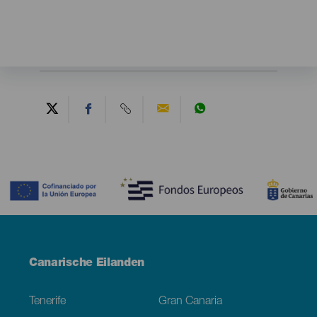
Contenido
Menú
Canarische Eilanden
Footer
Tenerife
Gran Canaria