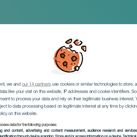
of the 80's: Los In
ent, we and
our 14 partners
use cookies or similar technologies to store,
ata like your visit on this website, IP addresses and cookie identifiers. 
onsent to process your data and rely on their legitimate business interest
ject to data processing based on legitimate interest at any time by click
olicy on this website.
ocess data for the following purposes:
EVENEMENT UIT HET VER
ing and content, advertising and content measurement, audience research and service
dentification through device scanning
, Store and/or access information on a device
, Technica