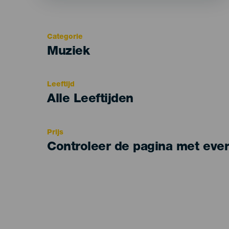
Categorie
Categoría
Muziek
del
evento
Leeftijd
Edad
Alle Leeftijden
Recomendada
Prijs
Controleer de pagina met eve