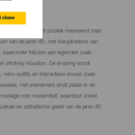
 close
en themafeest dat het publiek meeneemt naar
ium van de jaren 80, met liveoptredens van
 waaronder tributes aan legendes zoals
en Whitney Houston. De ervaring wordt
, retro-outfits en interactieve shows zoals
essies. Het evenement vindt plaats in de
nostalgie met moderniteit, waardoor zowel
uzikale en esthetische geest van de jaren 80