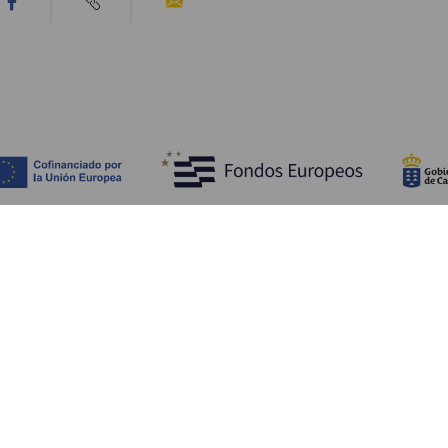
Ontdek
P
Huwelijken
Kust en strand
A
Cruises
Cultuur
Be