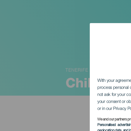
TENERIFE
Children 
With your agreem
process personal d
not ask for your c
your consent or ob
or in our Privacy P
We and our partners pr
Personalised advertis
geolocation data, and i