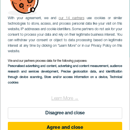
With your agreement, we and
our 14 partners
use cookies or similar
technologies to store, access, and process personal data like your visit on this
website, IP addresses and cookie identifiers. Some partners do not ask for your
consent to process your data and rely on their legitimate business interest. You
can withdraw your consent or object to data processing based on legitimate
TENERIFE
interest at any time by clicking on “Learn More” or in our Privacy Policy on this
Carla Mañas: Superfreak
website.
We and our partners process data for the following purposes:
Imagen
Personalised advertising and content, advertising and content measurement, audience
Listado
research and services development
, Precise geolocation data, and identification
through device scanning
, Store and/or access information on a device
, Technical
cookies
Learn More →
Disagree and close
Agree and close