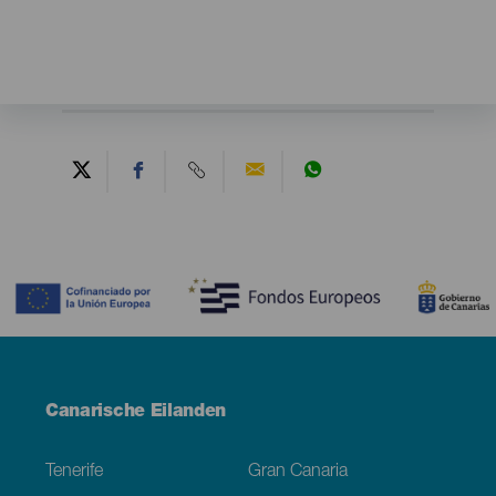
Contenido
Menú
Canarische Eilanden
Footer
Tenerife
Gran Canaria