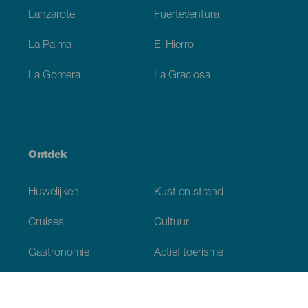
Lanzarote
Fuerteventura
La Palma
El Hierro
La Gomera
La Graciosa
Ontdek
Huwelijken
Kust en strand
Cruises
Cultuur
Gastronomie
Actief toerisme
Alle artikelen