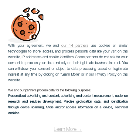
With your agreement, we and
our 14 partners
use cookies or similar
technologies to store, access, and process personal data like your visit on this
website, IP addresses and cookie identifiers. Some partners do not ask for your
consent to process your data and rely on their legitimate business interest. You
TENERIFE
can withdraw your consent or object to data processing based on legitimate
Canarische Eilanden
interest at any time by clicking on “Learn More” or in our Privacy Policy on this
Internationale Open
website.
We and our partners process data for the following purposes:
Imagen
Personalised advertising and content, advertising and content measurement, audience
Listado
research and services development
, Precise geolocation data, and identification
through device scanning
, Store and/or access information on a device
, Technical
cookies
Learn More →