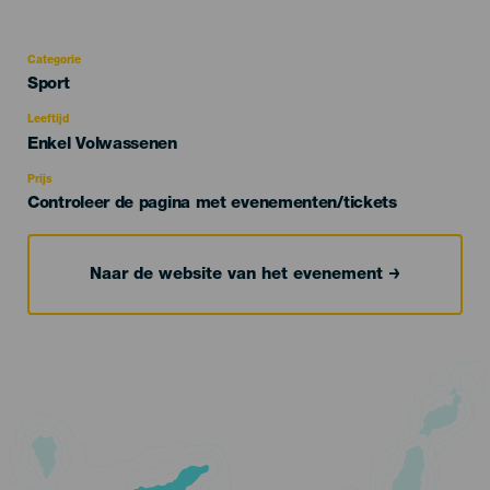
Categorie
Categoría
Sport
del
evento
Leeftijd
Edad
Enkel Volwassenen
Recomendada
Prijs
Controleer de pagina met evenementen/tickets
Naar de website van het evenement