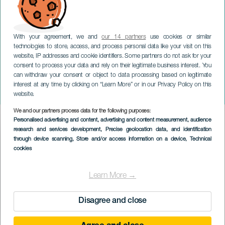
With your agreement, we and
our 14 partners
use cookies or similar
technologies to store, access, and process personal data like your visit on this
website, IP addresses and cookie identifiers. Some partners do not ask for your
consent to process your data and rely on their legitimate business interest. You
TENERIFE
can withdraw your consent or object to data processing based on legitimate
Cajón Desastre, Adri &
interest at any time by clicking on “Learn More” or in our Privacy Policy on this
Rod
website.
We and our partners process data for the following purposes:
Imagen
Personalised advertising and content, advertising and content measurement, audience
Listado
research and services development
, Precise geolocation data, and identification
through device scanning
, Store and/or access information on a device
, Technical
cookies
Learn More →
Disagree and close