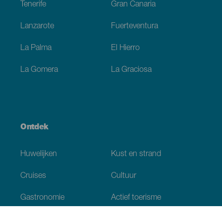
Tenerife
Gran Canaria
Lanzarote
Fuerteventura
La Palma
El Hierro
La Gomera
La Graciosa
Ontdek
Huwelijken
Kust en strand
Cruises
Cultuur
Gastronomie
Actief toerisme
Alle artikelen